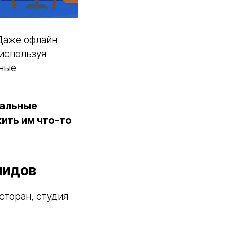
 Даже офлайн
используя
нные
иальные
ить им что-то
лидов
сторан, студия