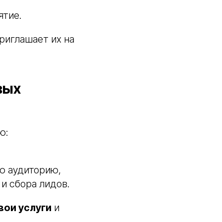
ятие.
риглашает их на
вых
ю:
ю аудиторию,
и сбора лидов.
вои услуги
и