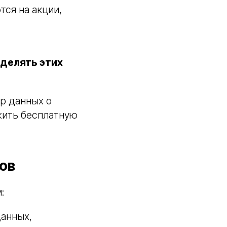
ся на акции,
делять этих
р данных о
жить бесплатную
ов
:
данных,