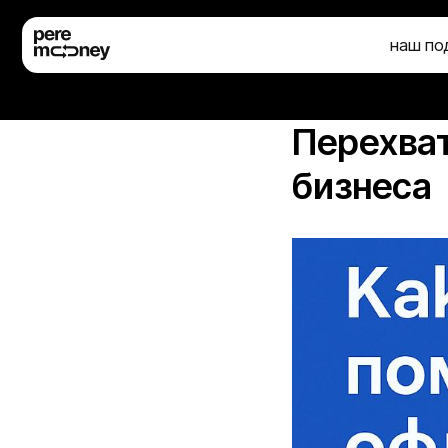
наш подход
ус
Перехват
бизнеса