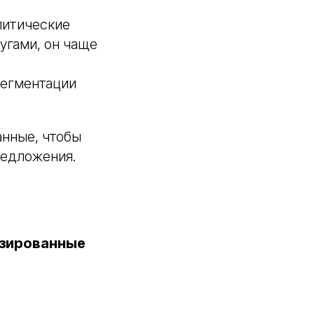
литические
угами, он чаще
сегментации
анные, чтобы
редложения.
изированные