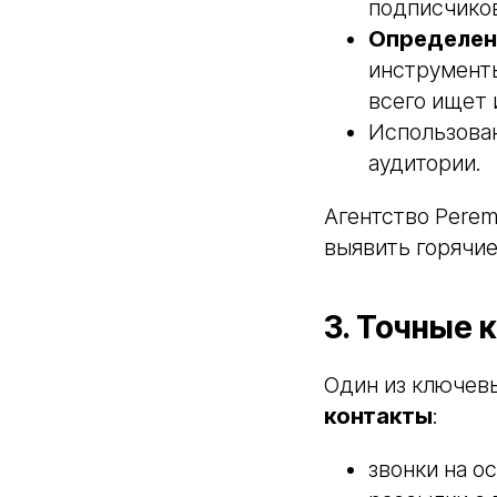
подписчиков
Определени
инструменты
всего ищет
Использован
аудитории.
Агентство Perem
выявить горячие
3. Точные 
Один из ключев
контакты
:
звонки на о