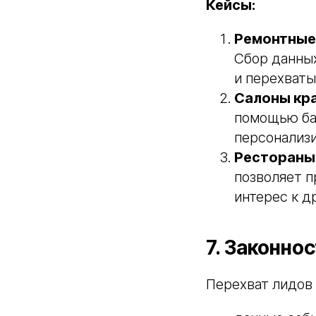
Кейсы:
Ремонтные
Сбор данных
и перехваты
Салоны кр
помощью баз
персонализ
Рестораны 
позволяет п
интерес к д
7. Законнос
Перехват лидов