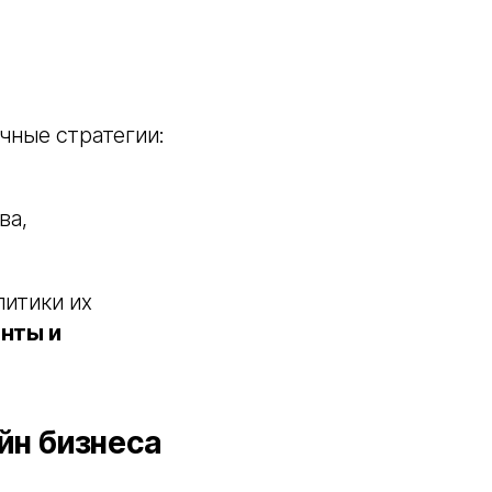
чные стратегии:
ва,
литики их
нты и
йн бизнеса