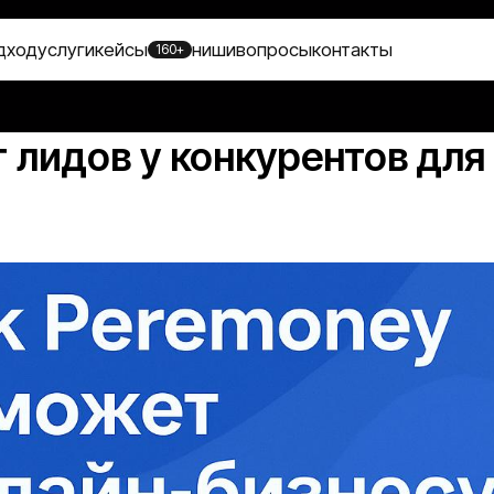
луги
кейсы
ниши
вопросы
контакты
160+
 лидов у конкурентов для