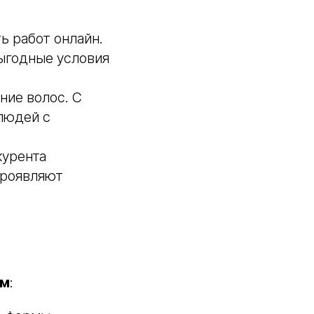
ь работ онлайн.
ыгодные условия
ние волос. С
людей с
курента
проявляют
ым
: