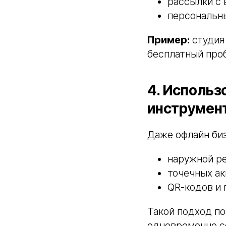
рассылки с
персональны
Пример:
студия 
бесплатный про
4. Использ
инструмен
Даже офлайн би
наружной ре
точечных ак
QR-кодов и 
Такой подход п
одновременно с