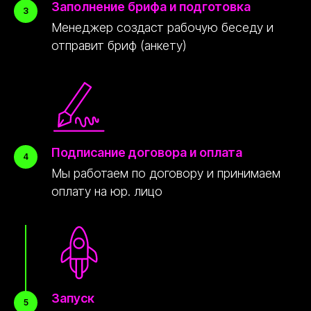
Заполнение брифа и подготовка
Менеджер создаст рабочую беседу и
отправит бриф (анкету)
nikolai@peremoney.ru
Написать в Телеграм
Киевское шоссе, 22-й километр, 4, стр. 1,
корп. Б, район Солнцево, Западный
Подписание договора и оплата
административный округ, Москва
ПН-ПТ 09:00 - 21:00
Мы работаем по договору и принимаем
Открыть в картах
оплату на юр. лицо
© Peremoney. Все права защищены.
Запуск