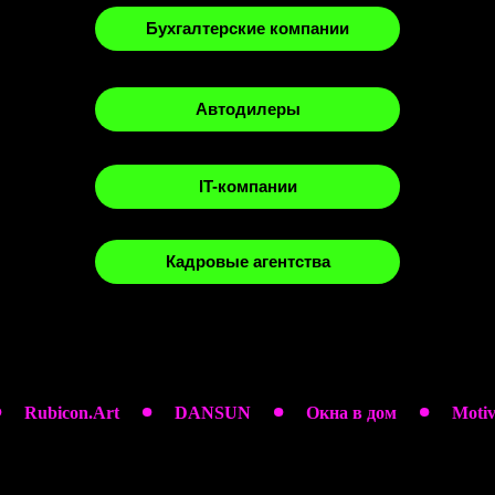
Бухгалтерские компании
Автодилеры
IT-компании
Кадровые агентства
bicon.Art
DANSUN
Окна в дом
Motivation c