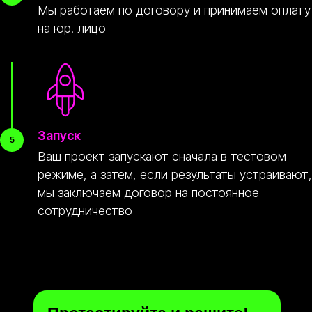
Мы работаем по договору и принимаем оплату
Киевское шоссе, 22-й километр, 4, стр. 1,
на юр. лицо
корп. Б, район Солнцево, Западный
административный округ, Москва
ПН-ПТ 09:00 - 21:00
Открыть в картах
© Peremoney. Все права защищены.
Запуск
Ваш проект запускают сначала в тестовом
режиме, а затем, если результаты устраивают,
мы заключаем договор на постоянное
сотрудничество