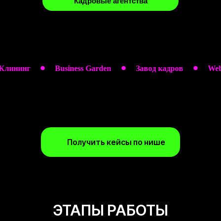
Кадровые агентства
инг
Business Garden
Завод кадров
WebStead
Получить кейсы по нише
ЭТАПЫ РАБОТЫ