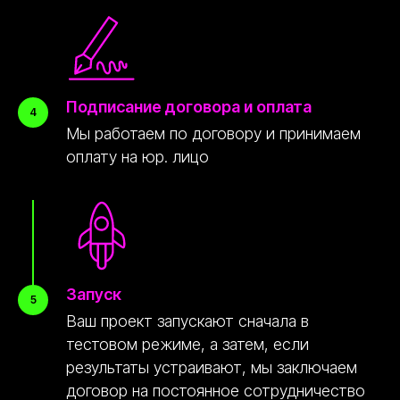
Написать в Телеграм
Киевское шоссе, 22-й километр, 4, стр. 1,
корп. Б, район Солнцево, Западный
административный округ, Москва
Подписание договора и оплата
ПН-ПТ 09:00 - 21:00
Открыть в картах
Мы работаем по договору и принимаем
оплату на юр. лицо
© Peremoney. Все права защищены.
Запуск
Ваш проект запускают сначала в
тестовом режиме, а затем, если
результаты устраивают, мы заключаем
договор на постоянное сотрудничество