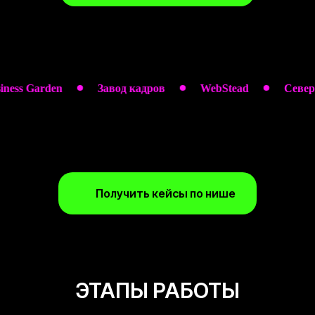
Garden
Завод кадров
WebStead
Северный д
Получить кейсы по нише
ЭТАПЫ РАБОТЫ