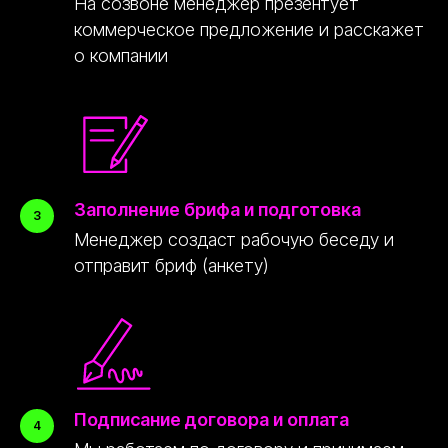
На созвоне менеджер презентует
коммерческое предложение и расскажет
о компании
Заполнение брифа и подготовка
nikolai@peremoney.ru
Менеджер создаст рабочую беседу и
Написать в Телеграм
отправит бриф (анкету)
Киевское шоссе, 22-й километр, 4, стр. 1,
корп. Б, район Солнцево, Западный
административный округ, Москва
ПН-ПТ 09:00 - 21:00
Открыть в картах
Подписание договора и оплата
© Peremoney. Все права защищены.